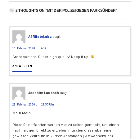
2 THOUGHTS ON “MIT DER POLIZEI GEGEN PARKSÜNDER”
AffiliateLabz
sagt:
16. Februar 2020 um 6:19 Uhr
Great content! Super high-quality! Keep it up!
ANTWORTEN
Joachim Laubsch
sagt:
23. Februar 2020 um 21:55 Uhr
Moin Moin
Diese Revierfahrten werden viel zu selten gemacht, um einen
nachhaltigen Effekt zu erzielen, müssten diese über einen
gewissen Zeitraum in kurzen Abständen ( 3 x wöchentlich)