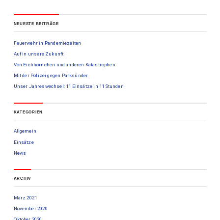
NEUESTE BEITRÄGE
Feuerwehr in Pandemiezeiten
Auf in unsere Zukunft
Von Eichhörnchen und anderen Katastrophen
Mit der Polizei gegen Parksünder
Unser Jahreswechsel: 11 Einsätze in 11 Stunden
KATEGORIEN
Allgemein
Einsätze
News
ARCHIV
März 2021
November 2020
Oktober 2020