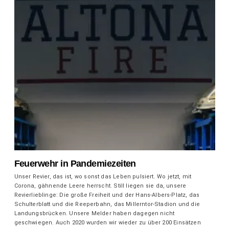
Feuerwehr in Pandemiezeiten
Unser Revier, das ist, wo sonst das Leben pulsiert. Wo jetzt, mit
Corona, gähnende Leere herrscht. Still liegen sie da, unsere
Revierlieblinge: Die große Freiheit und der Hans-Albers-Platz, das
Schulterblatt und die Reeperbahn, das Millerntor-Stadion und die
Landungsbrücken. Unsere Melder haben dagegen nicht
geschwiegen. Auch 2020 wurden wir wieder zu über 200 Einsätzen