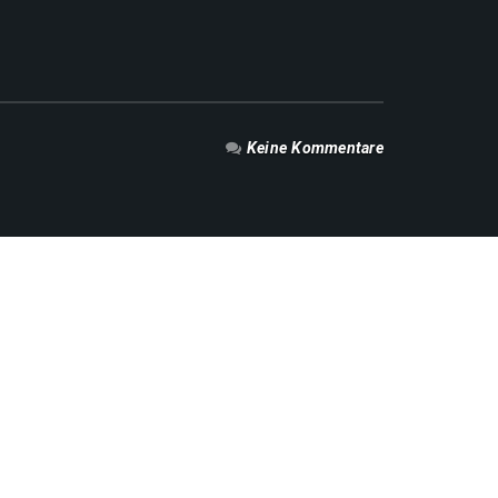
Keine Kommentare
NEUESTE BEITRÄGE
Feuerwehr in Pandemiezeiten
Auf in unsere Zukunft
Von Eichhörnchen und anderen Katastrophen