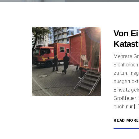
Von E
Katas
Mehrere Gr
Eichhörnch
zu tun. Ins
ausgerückt,
Einsatz gel
Großfeuer. 
auch nur […
READ MOR